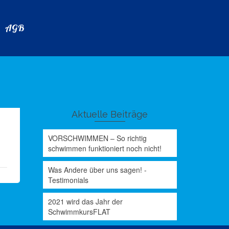
AGB
Aktuelle Beiträge
VORSCHWIMMEN – So richtig
schwimmen funktioniert noch nicht!
Was Andere über uns sagen! -
Testimonials
2021 wird das Jahr der
SchwimmkursFLAT