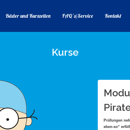
Bäder und Kurszeiten
FAQ´s/Service
Kontakt
Kurse
Modul
Pirat
Prüfungen nehm
eben-so“ erfül