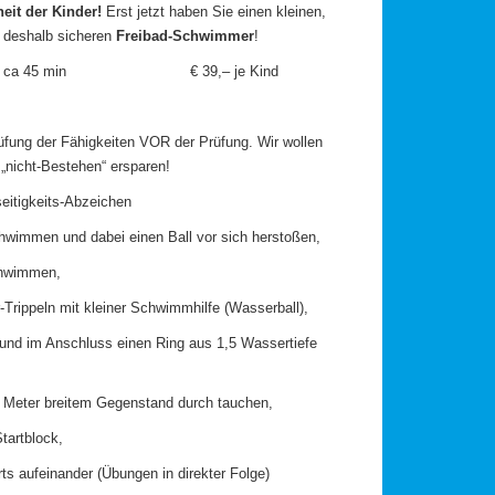
eit der Kinder!
Erst jetzt haben Sie einen kleinen,
d deshalb sicheren
Freibad-Schwimmer
!
 Uhr ca 45 min € 39,– je Kind
fung der Fähigkeiten VOR der Prüfung. Wir wollen
„nicht-Bestehen“ ersparen!
seitigkeits-Abzeichen
hwimmen und dabei einen Ball vor sich herstoßen,
hwimmen,
Trippeln mit kleiner Schwimmhilfe (Wasserball),
und im Anschluss einen Ring aus 1,5 Wassertiefe
2 Meter breitem Gegenstand durch tauchen,
tartblock,
rts aufeinander (Übungen in direkter Folge)