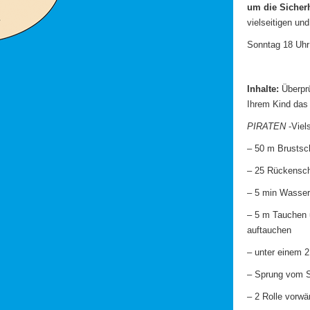
um die Sicherh
vielseitigen un
Sonntag 18
Inhalte:
Überprü
Ihrem Kind das 
PIRATEN
-Viel
– 50 m Brustsc
– 25 Rückensc
– 5 min Wasser-
– 5 m Tauchen 
auftauchen
– unter einem 
– Sprung vom S
– 2 Rolle vorwä