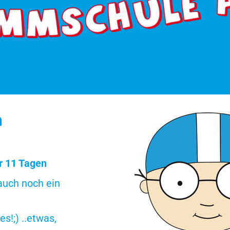
m
r 11 Tagen
 auch noch ein
s!;) ..etwas,