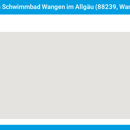
m Schwimmbad Wangen im Allgäu (88239, Wan
immschule Allgäu im Sommer im
n nur 11 Tagen. Meldet euch jetzt für u
se an!
 unserem Buchungsformular.
ederzeit abbrechen;))