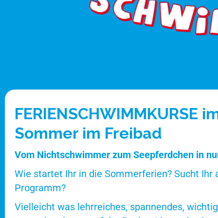
FERIENSCHWIMMKURSE i
Sommer im Freibad
Vom Nichtschwimmer zum Seepferdchen in nu
Wie startet Ihr in die Sommerferien? Sucht Ihr
Programm?
Vielleicht was lehrreiches, spannendes, wichtige