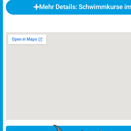
Mehr Details: Schwimmkurse i
FERIENSCHWIMMKURSE der Schw
Wangen
Vom Nichtschwimmer zum Seepferdchen i
Ferienschwimmkurse an!
Meldet euch jetzt für unsere Ferienschwimmkur
Bäder, Preise und genau Abläufe findest Du in
(keine Angst, Du kannst den Buchungsprozess j
BUCHEN