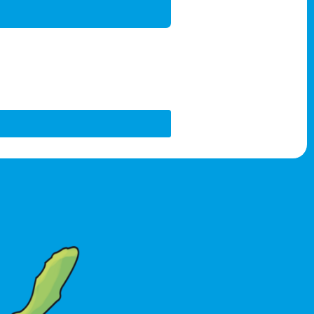
Wangen
schwimmen
en mit unserem
e eigenen Schwimmkurse
s 10 Jahren, die dringend
listen!
Grundschulkinder, die
immen können! Die