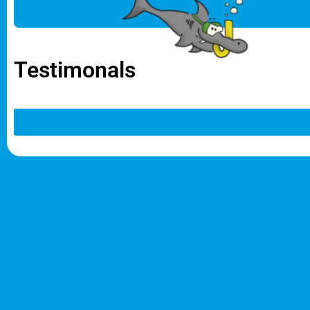
Weiterlesen
Testimonals
Kinder aus der Region Wangen
können jetzt u
lernen! Hier habt ihr vollen Zugriff auf unse
Seit über einem Jahrzehnt ermöglichen wir K
Programm #AngstfreiSchwimmenLernen die ne
auslöschen.
Durch die Einschränkungen der Corona-Pandemi
Schwimmen lernen sollten. Wartelisten verhind
Unsere speziellen Ferienschwimmkurse währen
nicht schwimmen können.
Wir sehen es genauso wie die meisten Eltern: