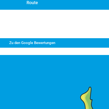
Route
neingeschränkt in unserem großartigen Freibad in
r gesamtes Kursprogramm.
Zu den Google Bewertungen
indern positive Erfahrungen im Wasser und möcht
gativen Erinnerungen vieler Erwachsener an ihr
e gibt es viele Nichtschwimmer im Alter von 6 bi
ern das in aller Regel.
Bei uns gibt es keine Warte
d der Sommerferien bieten die ideale Lösung für 
 Kinder im Alter von 6 bis 10 Jahren sollten schw