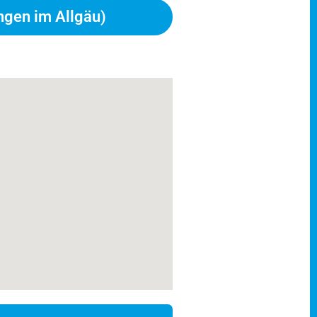
gen im Allgäu)
 Schwimmbad
nsere