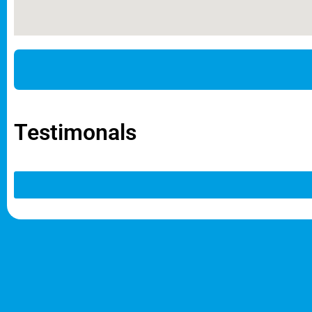
Weiterlesen
Kinder aus der Region
rund um
Missen
können 
lernen! Hier habt ihr vollen Zugriff auf unse
Testimonals
Seit über einem Jahrzehnt ermöglichen
Wir möchten mit unserem Programm #angstfr
ihre eigenen Schwimmkurse hinter uns lassen
Nichtschwimmer im Alter von 6 bis 10 Jahren, 
Unsere speziellen Ferienschwimmkurse währen
nicht schwimmen können.