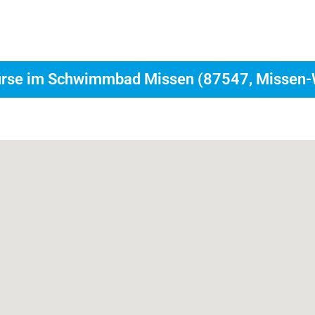
urse im Schwimmbad Missen (87547, Missen-
immschule Allgäu im Sommer im
pferdchen in nur 11 Tagen -
J
 unserem Buchungsformular.
ederzeit abbrechen;))