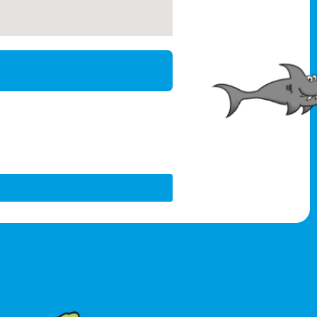
issen
schwimmen
ser.
ieler Erwachsener an
gibt es viele
bt es keine Wartelisten!
Grundschulkinder, die