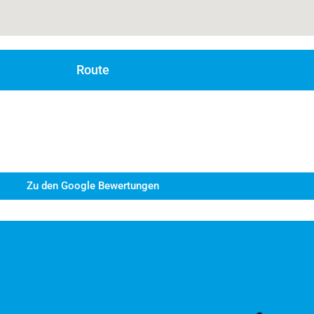
Route
jetzt uneingeschränkt im großartigen Freibad in
M
r gesamtes Kursprogramm.
 wir Kindern positive Erfahrungen im Was
Zu den Google Bewertungen
eiSchwimmenLernen die negativen Erinnerungen v
. Durch die Einschränkungen der Corona-Pandemie 
die dringend Schwimmen lernen sollten. Bei uns gi
d der Sommerferien bieten die ideale Lösung für 