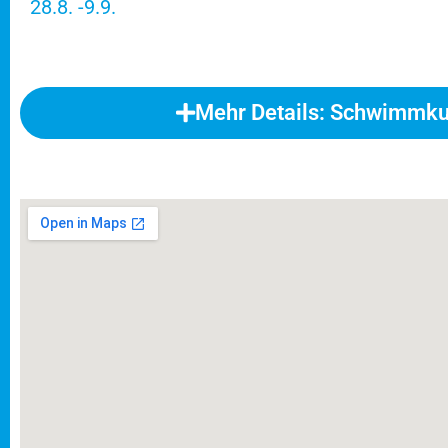
28.8. -9.9.
Mehr Details: Schwimmk
FERIENSCHWIMMKURSE der Schw
Missen
Vom Nichtschwimmer zum See
für die Ferienschwimmkurse!
Bäder, Preise und genau Abläufe findest Du in
(keine Angst, Du kannst den Buchungsprozess j
BUCHEN