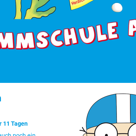
m
r 11 Tagen
 auch noch ein