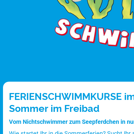
FERIENSCHWIMMKURSE i
Sommer im Freibad
Vom Nichtschwimmer zum Seepferdchen in nu
Wie startet Ihr in die Sommerferien? Sucht Ihr