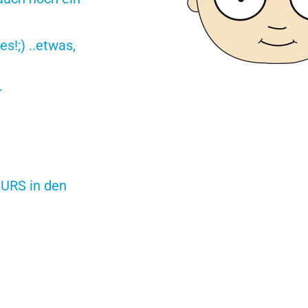
s!;) ..etwas,
r
URS in den